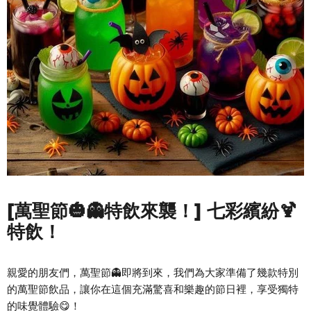
[萬聖節🎃👻特飲來襲！] 七彩繽紛🍹
特飲！
親愛的朋友們，萬聖節👻即將到來，我們為大家準備了幾款特別
的萬聖節飲品，讓你在這個充滿驚喜和樂趣的節日裡，享受獨特
的味覺體驗😋！