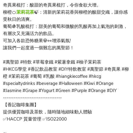
奇異果梳打：酸甜的奇異果梳打，令你食欲大增。
柳橙🍊
茉莉花茶
🍃：清新的茉莉花香與柳橙的酸甜交織，讓你感
受秋日的清爽。
葡萄🍇乳酸梳打：甜美的葡萄和微酸的乳酸再加上氣泡的刺激，
有層次又充滿活力的飲品。
可加入各款恐怖糖果💀👀增添氣氛!
讓我們一起度過一個難忘的萬聖節！
#萬聖節 #特飲 #草莓拿鐵 #紫薯拿鐵 #柚子茉莉茶
#HKCG學堂 #香記飲品教室 #DIY特飲教室 #萬聖節 #奇異果 #柳
橙 #茉莉花茶 #葡萄 #乳酸 #hiangkiecoffee #hkcg
#specialtydrinks #beverage #Halloween #Kiwi #Orange
#Jasmine #Grape #Yogurt #Green #Purple #Orange #DIY
---------------------------------
【香記咖啡集團】
提供優質咖啡及茶飲，隨時隨地細味動人體驗
✅HACCP 質量管理 ✅ISO22000