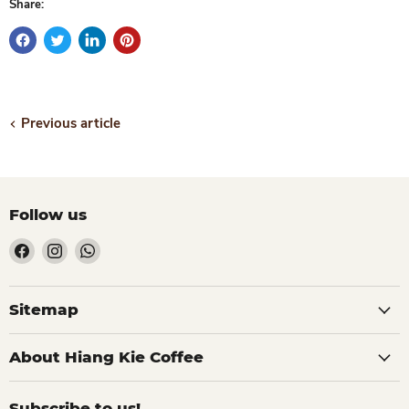
Share:
Previous article
Follow us
Find
Find
Find
us
us
us
on
on
on
Facebook
Instagram
WhatsApp
Sitemap
About Hiang Kie Coffee
Subscribe to us!