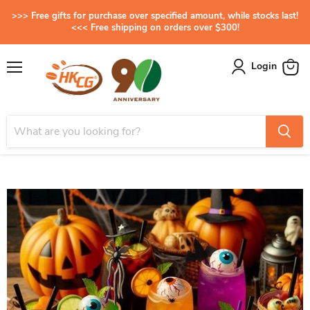
>>> Free gifts for purchase over specified amount, while stocks last!
<<< Free shipping on orders over $300!
Login
Menu
View
cart