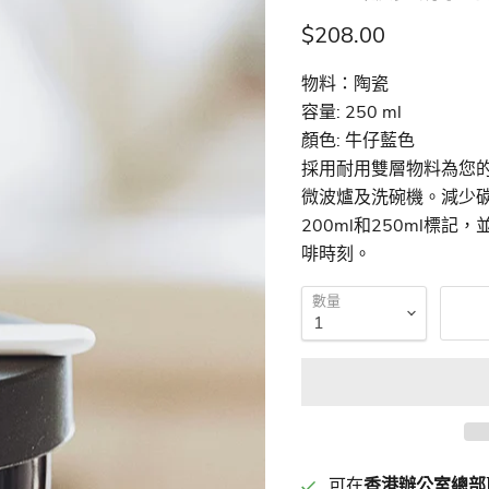
現價
$208.00
物料：陶瓷
容量: 250 ml
顏色: 牛仔藍色
採用耐用雙層物料為您
微波爐及洗碗機。減少碳
200ml和250ml
啡時刻。
數量
可在
香港辦公室總部