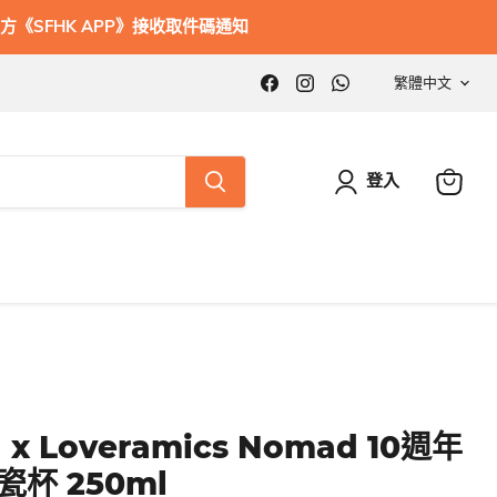
方《SFHK APP》接收取件碼通知
語
在
在
在
繁體中文
Facebook
Instagram
WhatsApp
言
找
找
找
到
到
到
我
我
我
們
們
們
登入
查
看
購
物
車
a x Loveramics Nomad 10週年
杯 250ml