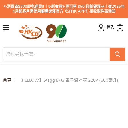
✨消費滿$300即免運費‼️丨✨新會員✨更可享 $50 迎新優惠📣丨從2025年
4月起客戶需使用順豐速運官方《SFHK APP》接收取件碼通知
登入
目
查
錄
看
購
物
車
首頁
【FELLOW】Stagg EKG 電子溫控壺 220v (600毫升)