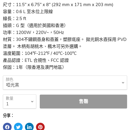
尺寸：11.5″ x 6.75″ x 8″ (292 mm x 171 mm x 203 mm)
容量：0.6 L 至水位上限線
線長：2.5 ft
插頭：G 型（適用於英國和香港）
功率：1200W，220V~，50Hz
材質：304不鏽鋼壺身和壺蓋，塑膠底座。 拋光銅水壺採用 PVD
​​塗層。 木柄有胡桃木、楓木可另外選購。
溫度範圍：104°F-212°F / 40°C-100°C
產品認證：ETL 合規性、FCC 認證
保固：1年（限香港及澳門地區）
顏色
數量
售罄
分享：