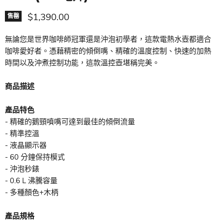
現價
$1,390.00
售罄
無論您是世界咖啡師冠軍還是沖泡初學者，這款電熱水壺都適合
咖啡愛好者。憑藉精密的傾倒嘴、精確的溫度控制、快速的加熱
時間以及沖煮控制功能，這款溫控壺堪稱完美。
商品描述
產品特色
- 精確的鵝頸噴嘴可達到最佳的傾倒流量
- 精準控溫
- 液晶顯示器
- 60 分鐘保持模式
- 沖泡秒錶
- 0.6 L 沸騰容量
- 多種顏色+木柄
產品規格