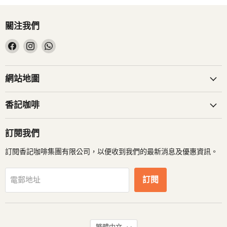
關注我們
在
在
在
Facebook
Instagram
WhatsApp
找
找
找
到
到
到
網站地圖
我
我
我
們
們
們
香記咖啡
訂閱我們
訂閱香記咖啡集團有限公司，以便收到我們的最新消息及優惠資訊。
訂閱
電郵地址
語