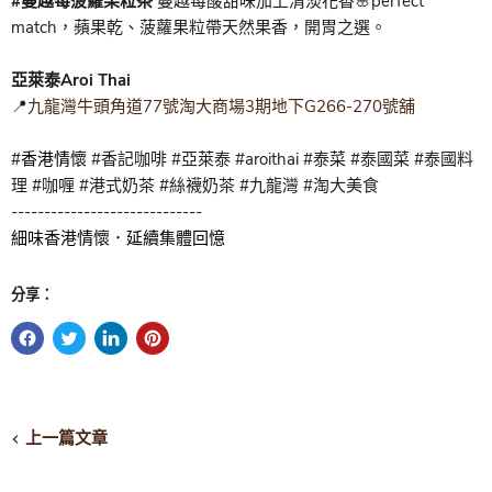
#蔓越莓菠蘿果粒茶
蔓越莓酸甜味加上清淡花香🌸perfect
match，蘋果乾、菠蘿果粒帶天然果香，開胃之選。
亞萊泰Aroi Thai
📍
九龍灣牛頭角道77號淘大商場3期地下G266-270號舖
#
香港情懷
#香記咖啡 #亞萊泰 #aroithai #泰菜 #泰國菜 #泰國料
理 #咖喱 #港式奶茶 #絲襪奶茶 #九龍灣 #淘大美食
-----------------------------
細味香港情懷．延續集體回憶
分享：
上一篇文章