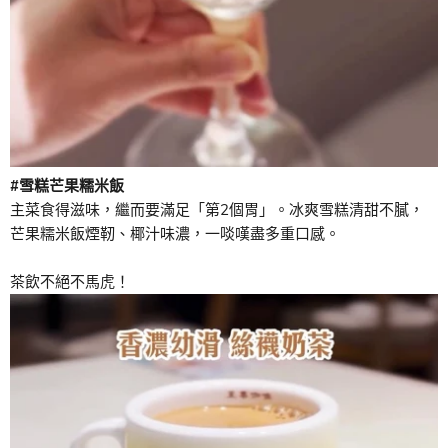
#雪糕芒果糯米飯
主菜食得滋味，繼而要滿足「第2個胃」。冰爽雪糕清甜不膩，
芒果糯米飯煙靭、椰汁味濃，一啖嘆盡多重口感。
茶飲不絕不馬虎！