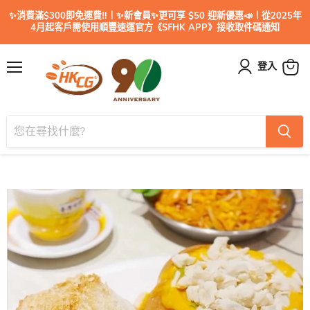
✨消費滿$300即免運費‼️丨✨新會員✨更可享 $50 迎新優惠📣丨從2025年
4月起客戶需使用順豐速運官方《SFHK APP》接收取件碼通知
登入
目
查
錄
看
購
物
車