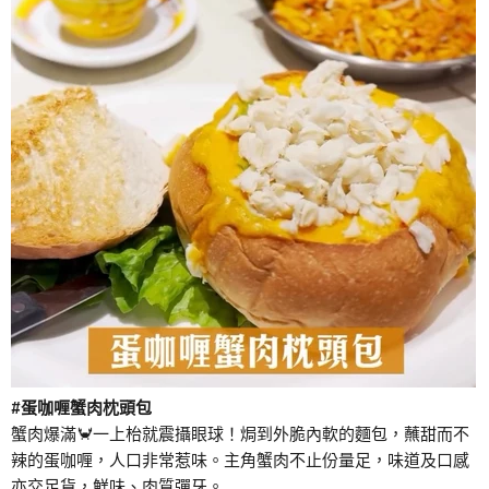
#蛋咖喱蟹肉枕頭包
蟹肉爆滿🦀一上枱就震攝眼球！焗到外脆內軟的麵包，蘸甜而不
辣的蛋咖喱，人口非常惹味。主角蟹肉不止份量足，味道及口感
亦交足貨，鮮味、肉質彈牙。