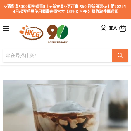
✨消費滿$300即免運費‼️丨✨新會員✨更可享 $50 迎新優惠📣丨從2025年
4月起客戶需使用順豐速運官方《SFHK APP》接收取件碼通知
登入
目
查
錄
看
購
物
車