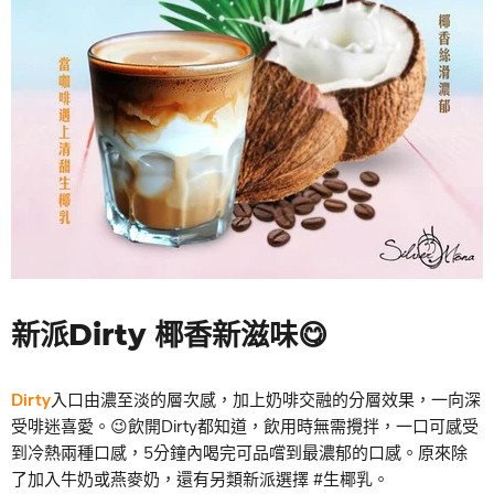
新派Dirty 椰香新滋味😋
Dirty
入口由濃至淡的層次感，加上奶啡交融的分層效果，一向深
受啡迷喜愛。😉飲開Dirty都知道，飲用時無需攪拌，一口可感受
到冷熱兩種口感，5分鐘內喝完可品嚐到最濃郁的口感。原來除
了加入牛奶或燕麥奶，還有另類新派選擇 #生椰乳。