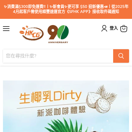
✨消費滿$300即免運費‼️丨✨新會員✨更可享 $50 迎新優惠📣丨從2025年
4月起客戶需使用順豐速運官方《SFHK APP》接收取件碼通知
登入
目
查
錄
看
購
物
車